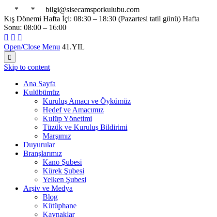

*

*

bilgi@sisecamsporkulubu.com
Kış Dönemi Hafta İçi: 08:30 – 18:30 (Pazartesi tatil günü) Hafta
Sonu: 08:00 – 16:00



Open/Close Menu
41.YIL

Skip to content
Ana Sayfa
Kulübümüz
Kuruluş Amacı ve Öykümüz
Hedef ve Amacımız
Kulüp Yönetimi
Tüzük ve Kuruluş Bildirimi
Marşımız
Duyurular
Branşlarımız
Kano Şubesi
Kürek Şubesi
Yelken Şubesi
Arşiv ve Medya
Blog
Kütüphane
Kaynaklar