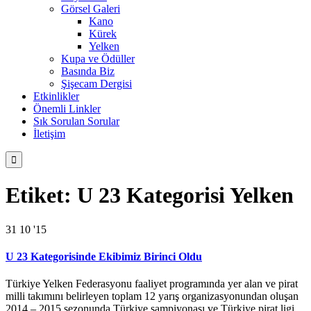
Görsel Galeri
Kano
Kürek
Yelken
Kupa ve Ödüller
Basında Biz
Şişecam Dergisi
Etkinlikler
Önemli Linkler
Sık Sorulan Sorular
İletişim

Etiket:
U 23 Kategorisi Yelken
31
10 '15
U 23 Kategorisinde Ekibimiz Birinci Oldu
Türkiye Yelken Federasyonu faaliyet programında yer alan ve pirat
milli takımını belirleyen toplam 12 yarış organizasyonundan oluşan
2014 – 2015 sezonunda Türkiye şampiyonası ve Türkiye pirat ligi