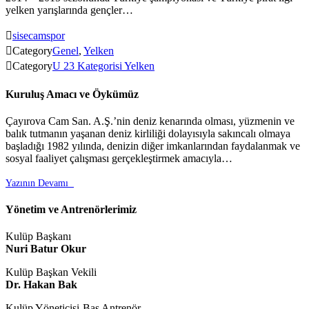
yelken yarışlarında gençler…

sisecamspor

Category
Genel
,
Yelken

Category
U 23 Kategorisi Yelken
Kuruluş Amacı ve Öykümüz
Çayırova Cam San. A.Ş.’nin deniz kenarında olması, yüzmenin ve
balık tutmanın yaşanan deniz kirliliği dolayısıyla sakıncalı olmaya
başladığı 1982 yılında, denizin diğer imkanlarından faydalanmak ve
sosyal faaliyet çalışması gerçekleştirmek amacıyla…
Yazının Devamı

Yönetim ve Antrenörlerimiz
Kulüp Başkanı
Nuri Batur Okur
Kulüp Başkan Vekili
Dr. Hakan Bak
Kulüp Yöneticisi-Baş Antrenör