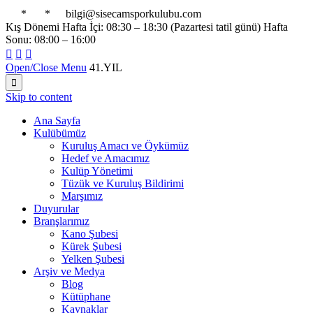

*

*

bilgi@sisecamsporkulubu.com
Kış Dönemi Hafta İçi: 08:30 – 18:30 (Pazartesi tatil günü) Hafta
Sonu: 08:00 – 16:00



Open/Close Menu
41.YIL

Skip to content
Ana Sayfa
Kulübümüz
Kuruluş Amacı ve Öykümüz
Hedef ve Amacımız
Kulüp Yönetimi
Tüzük ve Kuruluş Bildirimi
Marşımız
Duyurular
Branşlarımız
Kano Şubesi
Kürek Şubesi
Yelken Şubesi
Arşiv ve Medya
Blog
Kütüphane
Kaynaklar