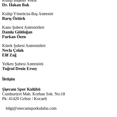
Kulüp Başkan Vekili
Dr. Hakan Bak
Kulüp Yöneticisi-Baş Antrenör
Barış Öztürk
Kano Şubesi Antrenörleri
Damla Güldoğan
Furkan Özen
Kürek Şubesi Antrenörleri
Necla Çolak
Elif Zağ
Yelken Şubesi Antrenörü
Tuğrul Deniz Ersoy
İletişim
Şişecam Spor Kulübü
Cumhuriyet Mah. Korhan Sok. No:18
Pk: 41420 Gebze / Kocaeli

bilgi@sisecamsporkulubu.com