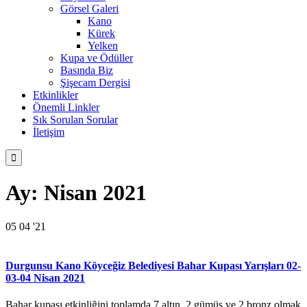
Görsel Galeri
Kano
Kürek
Yelken
Kupa ve Ödüller
Basında Biz
Şişecam Dergisi
Etkinlikler
Önemli Linkler
Sık Sorulan Sorular
İletişim

Ay:
Nisan 2021
05
04 '21
Durgunsu Kano Köyceğiz Belediyesi Bahar Kupası Yarışları 02-
03-04 Nisan 2021
Bahar kupası etkinliğini toplamda 7 altın, 2 gümüş ve 2 bronz olmak