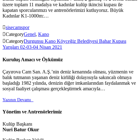
üzere toplam 11 madalya ve kadınlar kulüp ikincisi kupası ile
kapatan sporcularımızı ve antrenörlerimizi kutluyoruz. Büyük
Kadınlar K1-1000m:…

sisecamspor

Category
Genel
,
Kano

Category
Durgunsu Kano Köyceğiz Belediyesi Bahar Kupası
Yarışları 02-03-04 Nisan 2021
Kuruluş Amacı ve Öykümüz
Çayırova Cam San. A.Ş.’nin deniz kenarında olması, yüzmenin ve
balık tutmanın yaşanan deniz kirliliği dolayısıyla sakıncalı olmaya
başladığı 1982 yılında, denizin diğer imkanlarından faydalanmak ve
sosyal faaliyet çalışması gerçekleştirmek amacıyla…
Yazının Devamı

Yönetim ve Antrenörlerimiz
Kulüp Başkanı
Nuri Batur Okur