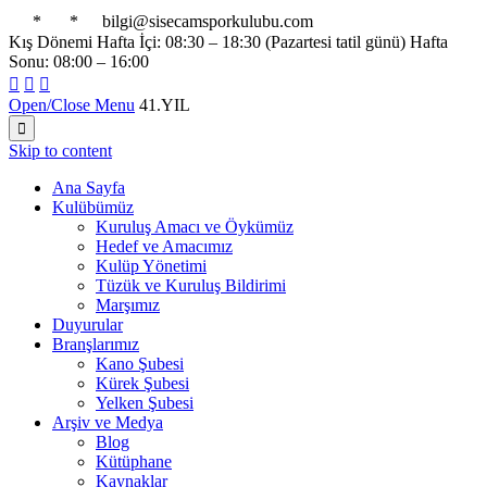

*

*

bilgi@sisecamsporkulubu.com
Kış Dönemi Hafta İçi: 08:30 – 18:30 (Pazartesi tatil günü) Hafta
Sonu: 08:00 – 16:00



Open/Close Menu
41.YIL

Skip to content
Ana Sayfa
Kulübümüz
Kuruluş Amacı ve Öykümüz
Hedef ve Amacımız
Kulüp Yönetimi
Tüzük ve Kuruluş Bildirimi
Marşımız
Duyurular
Branşlarımız
Kano Şubesi
Kürek Şubesi
Yelken Şubesi
Arşiv ve Medya
Blog
Kütüphane
Kaynaklar