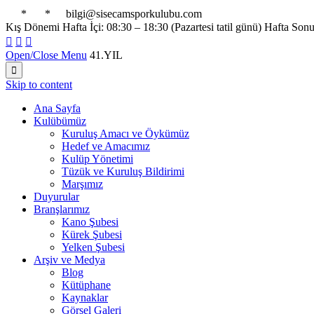

*

*

bilgi@sisecamsporkulubu.com
Kış Dönemi Hafta İçi: 08:30 – 18:30 (Pazartesi tatil günü) Hafta Son



Open/Close Menu
41.YIL

Skip to content
Ana Sayfa
Kulübümüz
Kuruluş Amacı ve Öykümüz
Hedef ve Amacımız
Kulüp Yönetimi
Tüzük ve Kuruluş Bildirimi
Marşımız
Duyurular
Branşlarımız
Kano Şubesi
Kürek Şubesi
Yelken Şubesi
Arşiv ve Medya
Blog
Kütüphane
Kaynaklar
Görsel Galeri