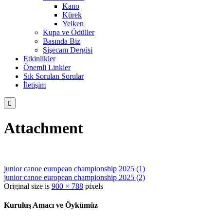
Kano
Kürek
Yelken
Kupa ve Ödüller
Basında Biz
Şişecam Dergisi
Etkinlikler
Önemli Linkler
Sık Sorulan Sorular
İletişim

Attachment
junior canoe european championship 2025 (1)
junior canoe european championship 2025 (2)
Original size is
900 × 788
pixels
Kuruluş Amacı ve Öykümüz