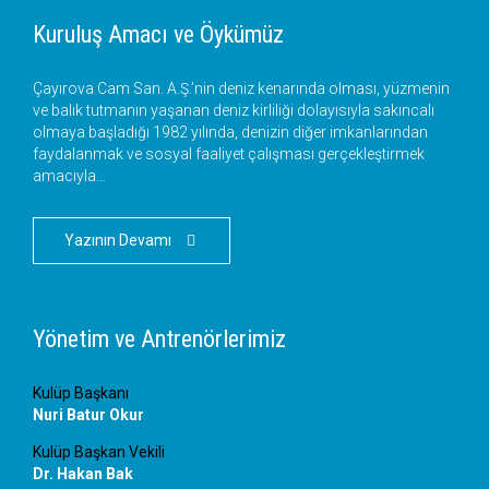
Kuruluş Amacı ve Öykümüz
Çayırova Cam San. A.Ş.’nin deniz kenarında olması, yüzmenin
ve balık tutmanın yaşanan deniz kirliliği dolayısıyla sakıncalı
olmaya başladığı 1982 yılında, denizin diğer imkanlarından
faydalanmak ve sosyal faaliyet çalışması gerçekleştirmek
amacıyla…
Yazının Devamı

Yönetim ve Antrenörlerimiz
Kulüp Başkanı
Nuri Batur Okur
Kulüp Başkan Vekili
Dr. Hakan Bak