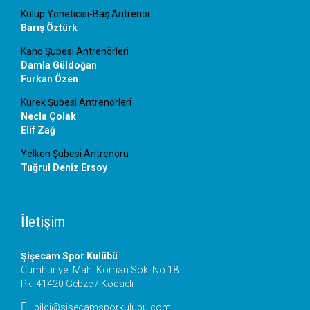
Kulüp Yöneticisi-Baş Antrenör
Barış Öztürk
Kano Şubesi Antrenörleri
Damla Güldoğan
Furkan Özen
Kürek Şubesi Antrenörleri
Necla Çolak
Elif Zağ
Yelken Şubesi Antrenörü
Tuğrul Deniz Ersoy
İletişim
Şişecam Spor Kulübü
Cumhuriyet Mah. Korhan Sok. No:18
Pk: 41420 Gebze / Kocaeli

bilgi@sisecamsporkulubu.com