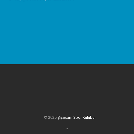
© 2025
Şişecam Spor Kulubü
↑