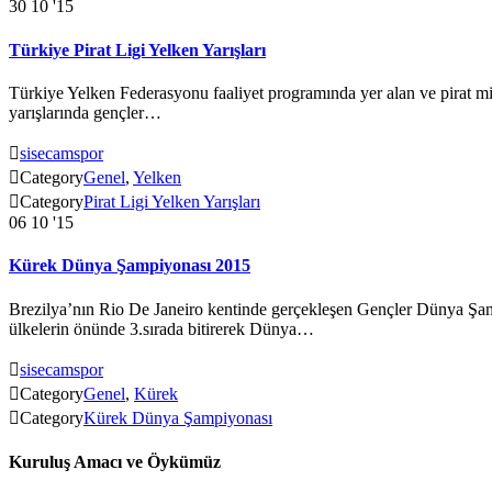
30
10 '15
Türkiye Pirat Ligi Yelken Yarışları
Türkiye Yelken Federasyonu faaliyet programında yer alan ve pirat mi
yarışlarında gençler…

sisecamspor

Category
Genel
,
Yelken

Category
Pirat Ligi Yelken Yarışları
06
10 '15
Kürek Dünya Şampiyonası 2015
Brezilya’nın Rio De Janeiro kentinde gerçekleşen Gençler Dünya Şamp
ülkelerin önünde 3.sırada bitirerek Dünya…

sisecamspor

Category
Genel
,
Kürek

Category
Kürek Dünya Şampiyonası
Kuruluş Amacı ve Öykümüz