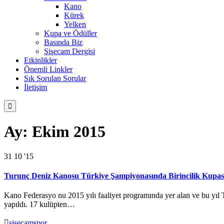
Kano
Kürek
Yelken
Kupa ve Ödüller
Basında Biz
Şişecam Dergisi
Etkinlikler
Önemli Linkler
Sık Sorulan Sorular
İletişim

Ay:
Ekim 2015
31
10 '15
Turunç Deniz Kanosu Türkiye Şampiyonasında Birincilik Kupası
Kano Federasyo nu 2015 yılı faaliyet programında yer alan ve bu yı
yapıldı. 17 kulüpten…

sisecamspor