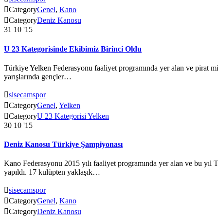

Category
Genel
,
Kano

Category
Deniz Kanosu
31
10 '15
U 23 Kategorisinde Ekibimiz Birinci Oldu
Türkiye Yelken Federasyonu faaliyet programında yer alan ve pirat mi
yarışlarında gençler…

sisecamspor

Category
Genel
,
Yelken

Category
U 23 Kategorisi Yelken
30
10 '15
Deniz Kanosu Türkiye Şampiyonası
Kano Federasyonu 2015 yılı faaliyet programında yer alan ve bu yıl
yapıldı. 17 kulüpten yaklaşık…

sisecamspor

Category
Genel
,
Kano

Category
Deniz Kanosu