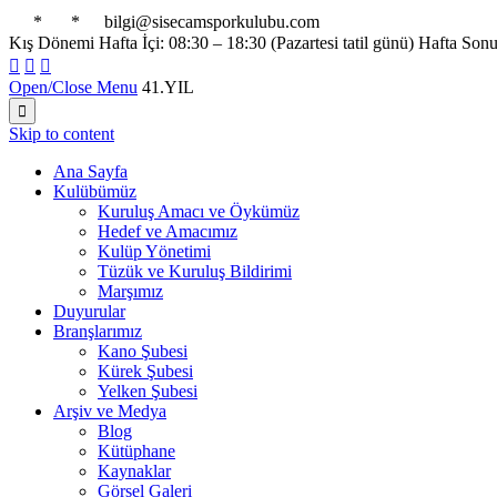

*

*

bilgi@sisecamsporkulubu.com
Kış Dönemi Hafta İçi: 08:30 – 18:30 (Pazartesi tatil günü) Hafta Son



Open/Close Menu
41.YIL

Skip to content
Ana Sayfa
Kulübümüz
Kuruluş Amacı ve Öykümüz
Hedef ve Amacımız
Kulüp Yönetimi
Tüzük ve Kuruluş Bildirimi
Marşımız
Duyurular
Branşlarımız
Kano Şubesi
Kürek Şubesi
Yelken Şubesi
Arşiv ve Medya
Blog
Kütüphane
Kaynaklar
Görsel Galeri