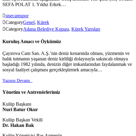
SEFA POLAT 1. Yıldız Erkek…

sisecamspor

Category
Genel
,
Kürek

Category
Adana Belediye Kupası
,
Kürek Yarışları
Kuruluş Amacı ve Öykümüz
Çayırova Cam San. A.Ş.’nin deniz kenarında olması, yüzmenin ve
balık tutmanın yaşanan deniz kirliliği dolayısıyla sakıncalı olmaya
başladığı 1982 yılında, denizin diğer imkanlarından faydalanmak ve
sosyal faaliyet çalışması gerçekleştirmek amacıyla…
Yazının Devamı

Yönetim ve Antrenörlerimiz
Kulüp Başkanı
Nuri Batur Okur
Kulüp Başkan Vekili
Dr. Hakan Bak
Kulüp Yöneticisi-Baş Antrenör