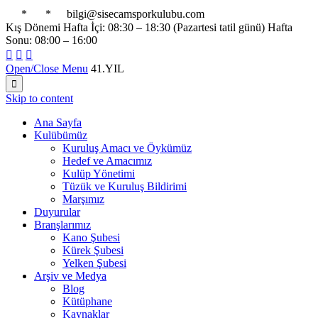

*

*

bilgi@sisecamsporkulubu.com
Kış Dönemi Hafta İçi: 08:30 – 18:30 (Pazartesi tatil günü) Hafta
Sonu: 08:00 – 16:00



Open/Close Menu
41.YIL

Skip to content
Ana Sayfa
Kulübümüz
Kuruluş Amacı ve Öykümüz
Hedef ve Amacımız
Kulüp Yönetimi
Tüzük ve Kuruluş Bildirimi
Marşımız
Duyurular
Branşlarımız
Kano Şubesi
Kürek Şubesi
Yelken Şubesi
Arşiv ve Medya
Blog
Kütüphane
Kaynaklar