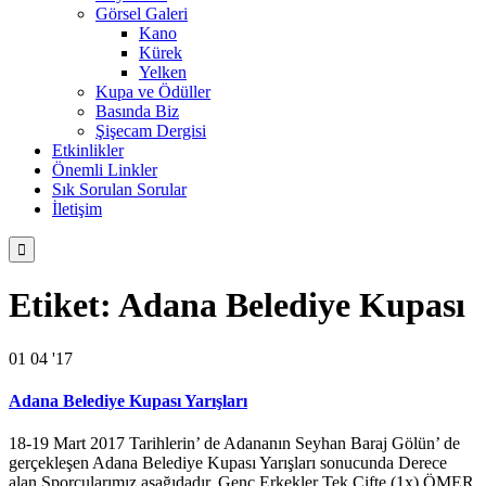
Görsel Galeri
Kano
Kürek
Yelken
Kupa ve Ödüller
Basında Biz
Şişecam Dergisi
Etkinlikler
Önemli Linkler
Sık Sorulan Sorular
İletişim

Etiket:
Adana Belediye Kupası
01
04 '17
Adana Belediye Kupası Yarışları
18-19 Mart 2017 Tarihlerin’ de Adananın Seyhan Baraj Gölün’ de
gerçekleşen Adana Belediye Kupası Yarışları sonucunda Derece
alan Sporcularımız aşağıdadır. Genç Erkekler Tek Çifte (1x) ÖMER