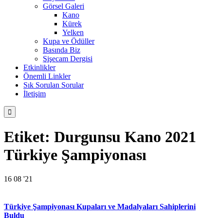
Görsel Galeri
Kano
Kürek
Yelken
Kupa ve Ödüller
Basında Biz
Şişecam Dergisi
Etkinlikler
Önemli Linkler
Sık Sorulan Sorular
İletişim

Etiket:
Durgunsu Kano 2021
Türkiye Şampiyonası
16
08 '21
Türkiye Şampiyonası Kupaları ve Madalyaları Sahiplerini
Buldu