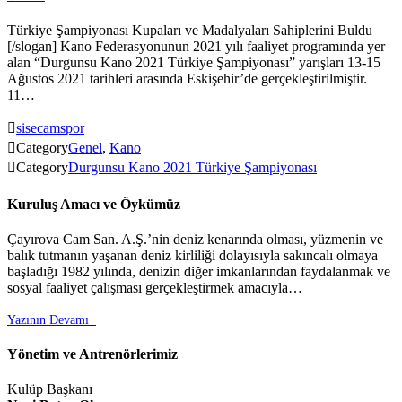
Türkiye Şampiyonası Kupaları ve Madalyaları Sahiplerini Buldu
[/slogan] Kano Federasyonunun 2021 yılı faaliyet programında yer
alan “Durgunsu Kano 2021 Türkiye Şampiyonası” yarışları 13-15
Ağustos 2021 tarihleri arasında Eskişehir’de gerçekleştirilmiştir.
11…

sisecamspor

Category
Genel
,
Kano

Category
Durgunsu Kano 2021 Türkiye Şampiyonası
Kuruluş Amacı ve Öykümüz
Çayırova Cam San. A.Ş.’nin deniz kenarında olması, yüzmenin ve
balık tutmanın yaşanan deniz kirliliği dolayısıyla sakıncalı olmaya
başladığı 1982 yılında, denizin diğer imkanlarından faydalanmak ve
sosyal faaliyet çalışması gerçekleştirmek amacıyla…
Yazının Devamı

Yönetim ve Antrenörlerimiz
Kulüp Başkanı