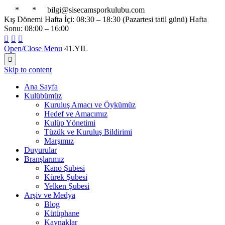

*

*

bilgi@sisecamsporkulubu.com
Kış Dönemi Hafta İçi: 08:30 – 18:30 (Pazartesi tatil günü) Hafta
Sonu: 08:00 – 16:00



Open/Close Menu
41.YIL

Skip to content
Ana Sayfa
Kulübümüz
Kuruluş Amacı ve Öykümüz
Hedef ve Amacımız
Kulüp Yönetimi
Tüzük ve Kuruluş Bildirimi
Marşımız
Duyurular
Branşlarımız
Kano Şubesi
Kürek Şubesi
Yelken Şubesi
Arşiv ve Medya
Blog
Kütüphane
Kaynaklar