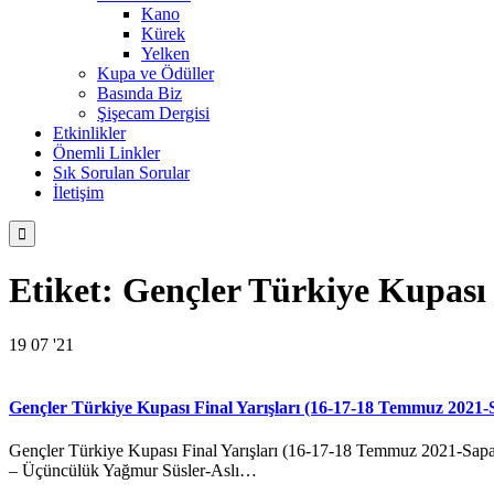
Kano
Kürek
Yelken
Kupa ve Ödüller
Basında Biz
Şişecam Dergisi
Etkinlikler
Önemli Linkler
Sık Sorulan Sorular
İletişim

Etiket:
Gençler Türkiye Kupası 
19
07 '21
Gençler Türkiye Kupası Final Yarışları (16-17-18 Temmuz 2021
Gençler Türkiye Kupası Final Yarışları (16-17-18 Temmuz 2021-Sap
– Üçüncülük Yağmur Süsler-Aslı…