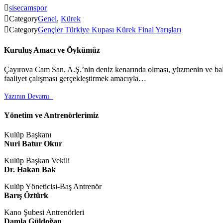

sisecamspor

Category
Genel
,
Kürek

Category
Gençler Türkiye Kupası Kürek Final Yarışları
Kuruluş Amacı ve Öykümüz
Çayırova Cam San. A.Ş.’nin deniz kenarında olması, yüzmenin ve balık
faaliyet çalışması gerçekleştirmek amacıyla…
Yazının Devamı

Yönetim ve Antrenörlerimiz
Kulüp Başkanı
Nuri Batur Okur
Kulüp Başkan Vekili
Dr. Hakan Bak
Kulüp Yöneticisi-Baş Antrenör
Barış Öztürk
Kano Şubesi Antrenörleri
Damla Güldoğan