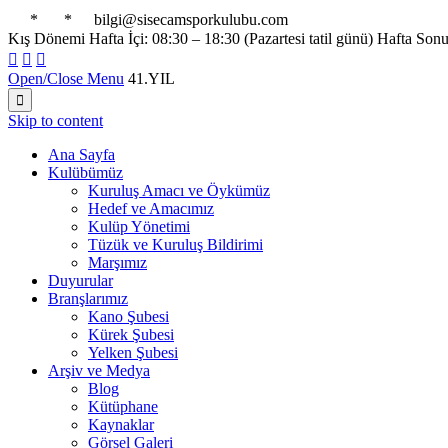

*

*

bilgi@sisecamsporkulubu.com
Kış Dönemi Hafta İçi: 08:30 – 18:30 (Pazartesi tatil günü) Hafta Son



Open/Close Menu
41.YIL

Skip to content
Ana Sayfa
Kulübümüz
Kuruluş Amacı ve Öykümüz
Hedef ve Amacımız
Kulüp Yönetimi
Tüzük ve Kuruluş Bildirimi
Marşımız
Duyurular
Branşlarımız
Kano Şubesi
Kürek Şubesi
Yelken Şubesi
Arşiv ve Medya
Blog
Kütüphane
Kaynaklar
Görsel Galeri