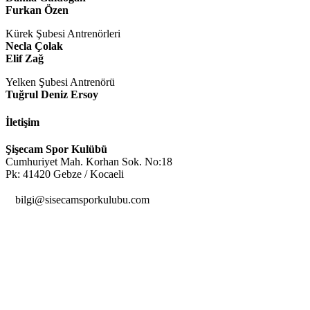
Furkan Özen
Kürek Şubesi Antrenörleri
Necla Çolak
Elif Zağ
Yelken Şubesi Antrenörü
Tuğrul Deniz Ersoy
İletişim
Şişecam Spor Kulübü
Cumhuriyet Mah. Korhan Sok. No:18
Pk: 41420 Gebze / Kocaeli

bilgi@sisecamsporkulubu.com