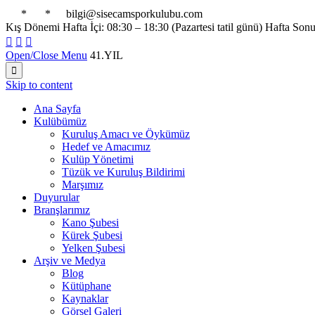

*

*

bilgi@sisecamsporkulubu.com
Kış Dönemi Hafta İçi: 08:30 – 18:30 (Pazartesi tatil günü) Hafta Son



Open/Close Menu
41.YIL

Skip to content
Ana Sayfa
Kulübümüz
Kuruluş Amacı ve Öykümüz
Hedef ve Amacımız
Kulüp Yönetimi
Tüzük ve Kuruluş Bildirimi
Marşımız
Duyurular
Branşlarımız
Kano Şubesi
Kürek Şubesi
Yelken Şubesi
Arşiv ve Medya
Blog
Kütüphane
Kaynaklar
Görsel Galeri