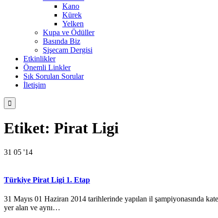
Kano
Kürek
Yelken
Kupa ve Ödüller
Basında Biz
Şişecam Dergisi
Etkinlikler
Önemli Linkler
Sık Sorulan Sorular
İletişim

Etiket:
Pirat Ligi
31
05 '14
Türkiye Pirat Ligi 1. Etap
31 Mayıs 01 Haziran 2014 tarihlerinde yapılan il şampiyonasında kateg
yer alan ve aynı…