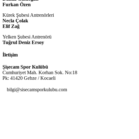
Furkan Özen
Kürek Şubesi Antrenörleri
Necla Çolak
Elif Zağ
Yelken Şubesi Antrenörü
Tuğrul Deniz Ersoy
İletişim
Şişecam Spor Kulübü
Cumhuriyet Mah. Korhan Sok. No:18
Pk: 41420 Gebze / Kocaeli

bilgi@sisecamsporkulubu.com