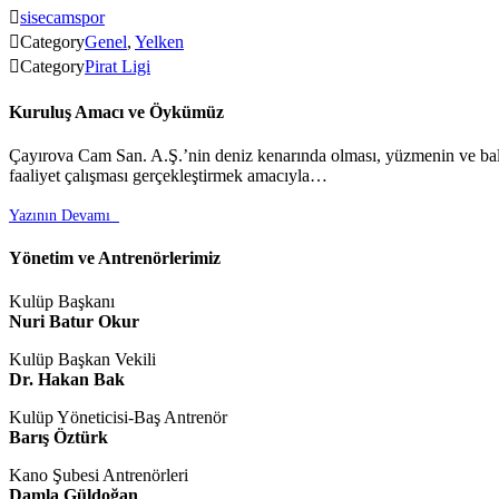

sisecamspor

Category
Genel
,
Yelken

Category
Pirat Ligi
Kuruluş Amacı ve Öykümüz
Çayırova Cam San. A.Ş.’nin deniz kenarında olması, yüzmenin ve balık
faaliyet çalışması gerçekleştirmek amacıyla…
Yazının Devamı

Yönetim ve Antrenörlerimiz
Kulüp Başkanı
Nuri Batur Okur
Kulüp Başkan Vekili
Dr. Hakan Bak
Kulüp Yöneticisi-Baş Antrenör
Barış Öztürk
Kano Şubesi Antrenörleri
Damla Güldoğan