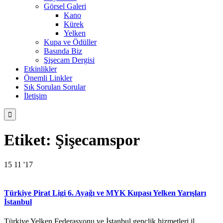
Görsel Galeri
Kano
Kürek
Yelken
Kupa ve Ödüller
Basında Biz
Şişecam Dergisi
Etkinlikler
Önemli Linkler
Sık Sorulan Sorular
İletişim

Etiket:
Şişecamspor
15
11 '17
Türkiye Pirat Ligi 6. Ayağı ve MYK Kupası Yelken Yarışları
İstanbul
Türkiye Yelken Federasyonu ve İstanbul gençlik hizmetleri il