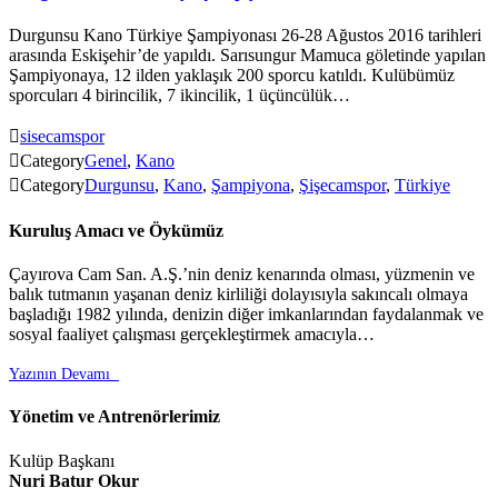
Durgunsu Kano Türkiye Şampiyonası 26-28 Ağustos 2016 tarihleri
arasında Eskişehir’de yapıldı. Sarısungur Mamuca göletinde yapılan
Şampiyonaya, 12 ilden yaklaşık 200 sporcu katıldı. Kulübümüz
sporcuları 4 birincilik, 7 ikincilik, 1 üçüncülük…

sisecamspor

Category
Genel
,
Kano

Category
Durgunsu
,
Kano
,
Şampiyona
,
Şişecamspor
,
Türkiye
Kuruluş Amacı ve Öykümüz
Çayırova Cam San. A.Ş.’nin deniz kenarında olması, yüzmenin ve
balık tutmanın yaşanan deniz kirliliği dolayısıyla sakıncalı olmaya
başladığı 1982 yılında, denizin diğer imkanlarından faydalanmak ve
sosyal faaliyet çalışması gerçekleştirmek amacıyla…
Yazının Devamı

Yönetim ve Antrenörlerimiz
Kulüp Başkanı
Nuri Batur Okur