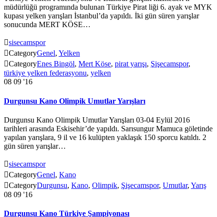
müdürlüğü programında bulunan Türkiye Pirat liği 6. ayak ve MYK
kupası yelken yarışları İstanbul’da yapıldı. İki gün süren yarışlar
sonucunda MERT KÖSE…

sisecamspor

Category
Genel
,
Yelken

Category
Enes Bingöl
,
Mert Köse
,
pirat yarışı
,
Şişecamspor
,
türkiye yelken federasyonu
,
yelken
08
09 '16
Durgunsu Kano Olimpik Umutlar Yarışları
Durgunsu Kano Olimpik Umutlar Yarışları 03-04 Eylül 2016
tarihleri arasında Eskisehir’de yapıldı. Sarısungur Mamuca göletinde
yapılan yarışlara, 9 il ve 16 kulüpten yaklaşık 150 sporcu katıldı. 2
gün süren yarışlar…

sisecamspor

Category
Genel
,
Kano

Category
Durgunsu
,
Kano
,
Olimpik
,
Şişecamspor
,
Umutlar
,
Yarış
08
09 '16
Durgunsu Kano Türkiye Şampiyonası