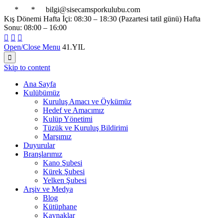

*

*

bilgi@sisecamsporkulubu.com
Kış Dönemi Hafta İçi: 08:30 – 18:30 (Pazartesi tatil günü) Hafta
Sonu: 08:00 – 16:00



Open/Close Menu
41.YIL

Skip to content
Ana Sayfa
Kulübümüz
Kuruluş Amacı ve Öykümüz
Hedef ve Amacımız
Kulüp Yönetimi
Tüzük ve Kuruluş Bildirimi
Marşımız
Duyurular
Branşlarımız
Kano Şubesi
Kürek Şubesi
Yelken Şubesi
Arşiv ve Medya
Blog
Kütüphane
Kaynaklar