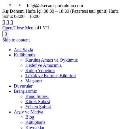

*

*

bilgi@sisecamsporkulubu.com
Kış Dönemi Hafta İçi: 08:30 – 18:30 (Pazartesi tatil günü) Hafta
Sonu: 08:00 – 16:00



Open/Close Menu
41.YIL

Skip to content
Ana Sayfa
Kulübümüz
Kuruluş Amacı ve Öykümüz
Hedef ve Amacımız
Kulüp Yönetimi
Tüzük ve Kuruluş Bildirimi
Marşımız
Duyurular
Branşlarımız
Kano Şubesi
Kürek Şubesi
Yelken Şubesi
Arşiv ve Medya
Blog
Kütüphane
Kaynaklar