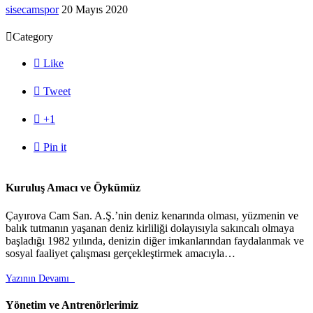
sisecamspor
20 Mayıs 2020

Category

Like

Tweet

+1

Pin it
Kuruluş Amacı ve Öykümüz
Çayırova Cam San. A.Ş.’nin deniz kenarında olması, yüzmenin ve
balık tutmanın yaşanan deniz kirliliği dolayısıyla sakıncalı olmaya
başladığı 1982 yılında, denizin diğer imkanlarından faydalanmak ve
sosyal faaliyet çalışması gerçekleştirmek amacıyla…
Yazının Devamı

Yönetim ve Antrenörlerimiz