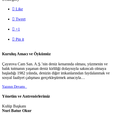

Like

Tweet

+1

Pin it
Kuruluş Amacı ve Öykümüz
Çayırova Cam San. A.Ş.’nin deniz kenarında olması, yüzmenin ve
balık tutmanın yaşanan deniz kirliliği dolayısıyla sakıncalı olmaya
başladığı 1982 yılında, denizin diğer imkanlarından faydalanmak ve
sosyal faaliyet çalışması gerçekleştirmek amacıyla…
Yazının Devamı

Yönetim ve Antrenörlerimiz
Kulüp Başkanı
Nuri Batur Okur