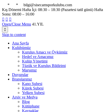

*

*

bilgi@sisecamsporkulubu.com
Kış Dönemi Hafta İçi: 08:30 – 18:30 (Pazartesi tatil günü) Hafta
Sonu: 08:00 – 16:00



Open/Close Menu
41.YIL

Skip to content
Ana Sayfa
Kulübümüz
Kuruluş Amacı ve Öykümüz
Hedef ve Amacımız
Kulüp Yönetimi
Tüzük ve Kuruluş Bildirimi
Marşımız
Duyurular
Branşlarımız
Kano Şubesi
Kürek Şubesi
Yelken Şubesi
Arşiv ve Medya
Blog
Kütüphane
Kaynaklar