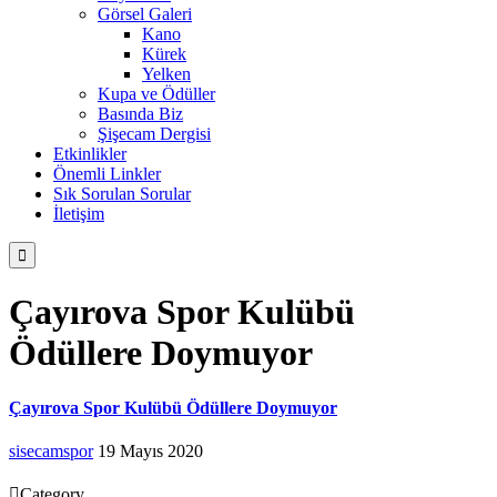
Görsel Galeri
Kano
Kürek
Yelken
Kupa ve Ödüller
Basında Biz
Şişecam Dergisi
Etkinlikler
Önemli Linkler
Sık Sorulan Sorular
İletişim

Çayırova Spor Kulübü
Ödüllere Doymuyor
Çayırova Spor Kulübü Ödüllere Doymuyor
sisecamspor
19 Mayıs 2020

Category