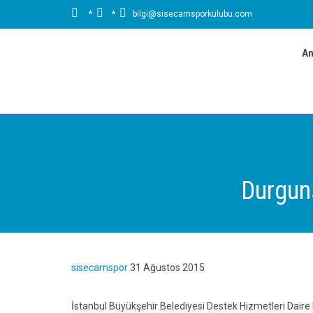



*
*
bilgi@sisecamsporkulubu.com
An
Durgun
sisecamspor
31 Ağustos 2015
İstanbul Büyükşehir Belediyesi Destek Hizmetleri Daire