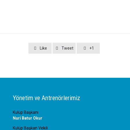
Like
Tweet
+1



Yönetim ve Antrenörlerimiz
Kulüp Başkanı
Nuri Batur Okur
Kulüp Başkan Vekili