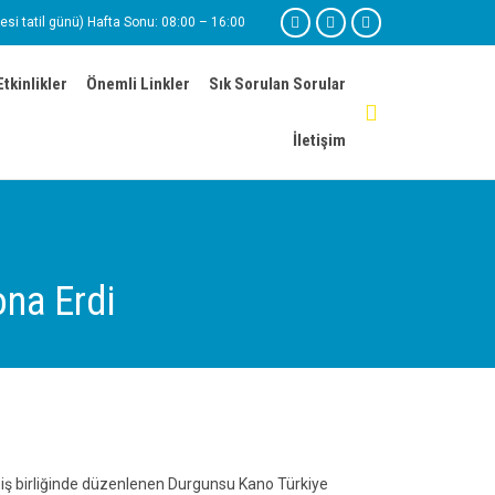
esi tatil günü) Hafta Sonu: 08:00 – 16:00



Skip
Etkinlikler
Önemli Linkler
Sık Sorulan Sorular
to

content
İletişim
na Erdi
 iş birliğinde düzenlenen Durgunsu Kano Türkiye