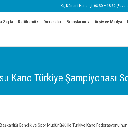
Kış Dönemi Hafta İçi: 08:30 – 18:30 (Pazart
a Sayfa
Kulübümüz
Duyurular
Branşlarımız
Arşiv ve Medya
su Kano Türkiye Şampiyonası So
 Başkanlığı Gençlik ve Spor Müdürlüğü ile Türkiye Kano Federasyonu’nun