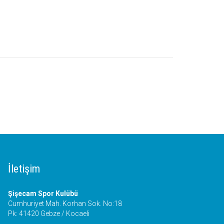
İletişim
Şişecam Spor Kulübü
Cumhuriyet Mah. Korhan Sok. No:18
Pk: 41420 Gebze / Kocaeli