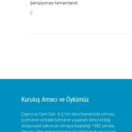
Şampiyonası tamamlandı.
Category

Kuruluş Amacı ve Öykümüz
Çayırova Cam San. A.Ş.’nin deniz kenarında olması,
yüzmenin ve balık tutmanın yaşanan deniz kirliliği
dolayısıyla sakıncalı olmaya başladığı 1982 yılında,
denizin diğer imkanlarından faydalanmak ve sosyal