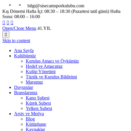

*

*

bilgi@sisecamsporkulubu.com
Kış Dönemi Hafta İçi: 08:30 – 18:30 (Pazartesi tatil günü) Hafta
Sonu: 08:00 – 16:00



Open/Close Menu
41.YIL

Skip to content
Ana Sayfa
Kulübümüz
Kuruluş Amacı ve Öykümüz
Hedef ve Amacımız
Kulüp Yönetimi
Tüzük ve Kuruluş Bildirimi
Marşımız
Duyurular
Branşlarımız
Kano Şubesi
Kürek Şubesi
Yelken Şubesi
Arşiv ve Medya
Blog
Kütüphane
Kaynaklar