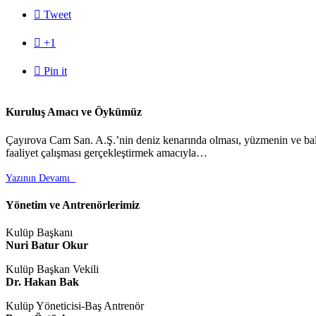

Tweet

+1

Pin it
Kuruluş Amacı ve Öykümüz
Çayırova Cam San. A.Ş.’nin deniz kenarında olması, yüzmenin ve balık
faaliyet çalışması gerçekleştirmek amacıyla…
Yazının Devamı

Yönetim ve Antrenörlerimiz
Kulüp Başkanı
Nuri Batur Okur
Kulüp Başkan Vekili
Dr. Hakan Bak
Kulüp Yöneticisi-Baş Antrenör