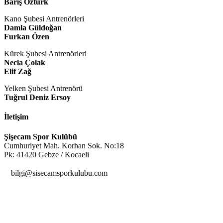
Barış Öztürk
Kano Şubesi Antrenörleri
Damla Güldoğan
Furkan Özen
Kürek Şubesi Antrenörleri
Necla Çolak
Elif Zağ
Yelken Şubesi Antrenörü
Tuğrul Deniz Ersoy
İletişim
Şişecam Spor Kulübü
Cumhuriyet Mah. Korhan Sok. No:18
Pk: 41420 Gebze / Kocaeli

bilgi@sisecamsporkulubu.com