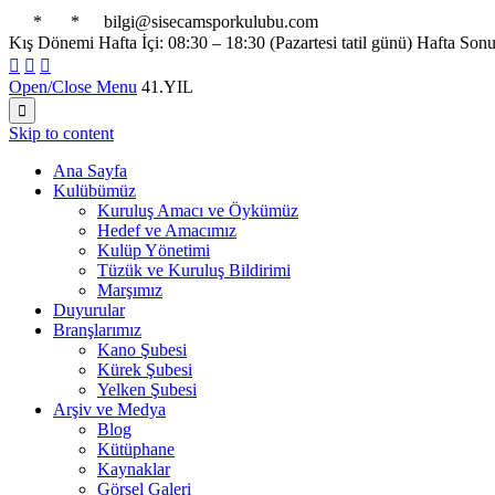

*

*

bilgi@sisecamsporkulubu.com
Kış Dönemi Hafta İçi: 08:30 – 18:30 (Pazartesi tatil günü) Hafta Son



Open/Close Menu
41.YIL

Skip to content
Ana Sayfa
Kulübümüz
Kuruluş Amacı ve Öykümüz
Hedef ve Amacımız
Kulüp Yönetimi
Tüzük ve Kuruluş Bildirimi
Marşımız
Duyurular
Branşlarımız
Kano Şubesi
Kürek Şubesi
Yelken Şubesi
Arşiv ve Medya
Blog
Kütüphane
Kaynaklar
Görsel Galeri