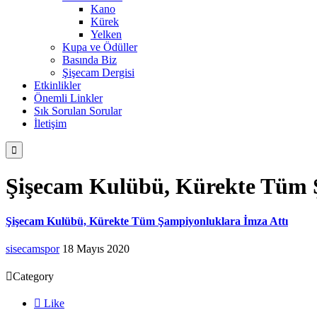
Kano
Kürek
Yelken
Kupa ve Ödüller
Basında Biz
Şişecam Dergisi
Etkinlikler
Önemli Linkler
Sık Sorulan Sorular
İletişim

Şişecam Kulübü, Kürekte Tüm 
Şişecam Kulübü, Kürekte Tüm Şampiyonluklara İmza Attı
sisecamspor
18 Mayıs 2020

Category

Like