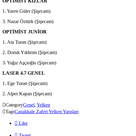
OPTİMİST KIZLAR
1. Yaren Güler (Şişecam)
3. Nazar Öztürk (Şişecam)
OPTİMİST JUNİOR
1. Ata Turan (Şişecam)
2. Doruk Yıldırım (Şişecam)
3. Yağız Aşçıoğlu (Şişecam)
LASER 4.7 GENEL
1. Ege Turan (Şişecam)
2. Alper Kapan (Şişecam)

Category
Genel
,
Yelken

Tags
Çanakkale Zaferi Yelken Yarışları

Like

Tweet