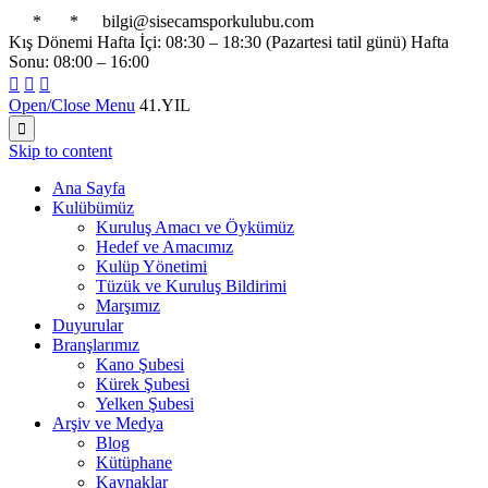

*

*

bilgi@sisecamsporkulubu.com
Kış Dönemi Hafta İçi: 08:30 – 18:30 (Pazartesi tatil günü) Hafta
Sonu: 08:00 – 16:00



Open/Close Menu
41.YIL

Skip to content
Ana Sayfa
Kulübümüz
Kuruluş Amacı ve Öykümüz
Hedef ve Amacımız
Kulüp Yönetimi
Tüzük ve Kuruluş Bildirimi
Marşımız
Duyurular
Branşlarımız
Kano Şubesi
Kürek Şubesi
Yelken Şubesi
Arşiv ve Medya
Blog
Kütüphane
Kaynaklar