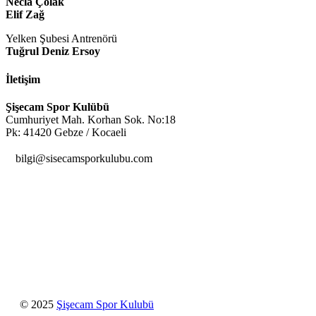
Necla Çolak
Elif Zağ
Yelken Şubesi Antrenörü
Tuğrul Deniz Ersoy
İletişim
Şişecam Spor Kulübü
Cumhuriyet Mah. Korhan Sok. No:18
Pk: 41420 Gebze / Kocaeli

bilgi@sisecamsporkulubu.com
© 2025
Şişecam Spor Kulubü