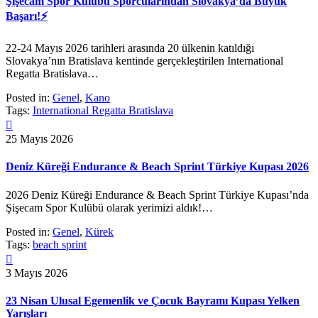
Şişecam Spor Kulübü Sporcularından Slovakya’da Büyük
Başarı!⚡️
22-24 Mayıs 2026 tarihleri arasında 20 ülkenin katıldığı
Slovakya’nın Bratislava kentinde gerçekleştirilen International
Regatta Bratislava…
Posted in:
Genel
,
Kano
Tags:
International Regatta Bratislava

25 Mayıs 2026
Deniz Küreği Endurance & Beach Sprint Türkiye Kupası 2026
2026 Deniz Küreği Endurance & Beach Sprint Türkiye Kupası’nda
Şişecam Spor Kulübü olarak yerimizi aldık!…
Posted in:
Genel
,
Kürek
Tags:
beach sprint

3 Mayıs 2026
23 Nisan Ulusal Egemenlik ve Çocuk Bayramı Kupası Yelken
Yarışları