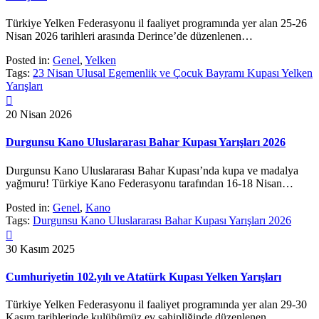
Türkiye Yelken Federasyonu il faaliyet programında yer alan 25-26
Nisan 2026 tarihleri arasında Derince’de düzenlenen…
Posted in:
Genel
,
Yelken
Tags:
23 Nisan Ulusal Egemenlik ve Çocuk Bayramı Kupası Yelken
Yarışları

20 Nisan 2026
Durgunsu Kano Uluslararası Bahar Kupası Yarışları 2026
Durgunsu Kano Uluslararası Bahar Kupası’nda kupa ve madalya
yağmuru! Türkiye Kano Federasyonu tarafından 16-18 Nisan…
Posted in:
Genel
,
Kano
Tags:
Durgunsu Kano Uluslararası Bahar Kupası Yarışları 2026

30 Kasım 2025
Cumhuriyetin 102.yılı ve Atatürk Kupası Yelken Yarışları
Türkiye Yelken Federasyonu il faaliyet programında yer alan 29-30
Kasım tarihlerinde kulübümüz ev sahipliğinde düzenlenen…