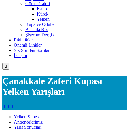
Görsel Galeri
Kano
Kürek
Yelken
Kupa ve Ödüller
Basında Biz
Şişecam Dergisi
Etkinlikler
Önemli Linkler
Sık Sorulan Sorular
İletişim

Çanakkale Zaferi Kupası
Yelken Yarışları



Yelken Şubesi
Antrenörlerimiz
Yarış Sonuçları