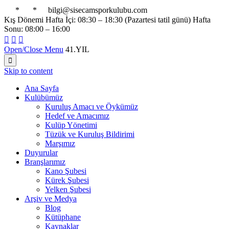

*

*

bilgi@sisecamsporkulubu.com
Kış Dönemi Hafta İçi: 08:30 – 18:30 (Pazartesi tatil günü) Hafta
Sonu: 08:00 – 16:00



Open/Close Menu
41.YIL

Skip to content
Ana Sayfa
Kulübümüz
Kuruluş Amacı ve Öykümüz
Hedef ve Amacımız
Kulüp Yönetimi
Tüzük ve Kuruluş Bildirimi
Marşımız
Duyurular
Branşlarımız
Kano Şubesi
Kürek Şubesi
Yelken Şubesi
Arşiv ve Medya
Blog
Kütüphane
Kaynaklar