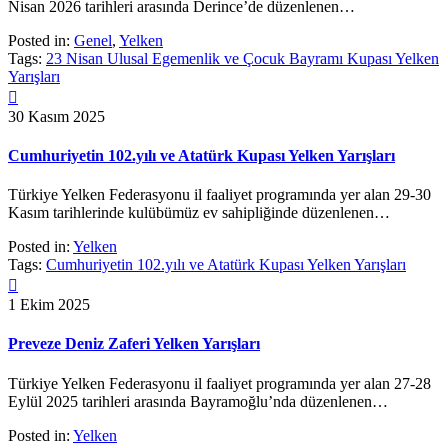
Nisan 2026 tarihleri arasında Derince’de düzenlenen…
Posted in:
Genel
,
Yelken
Tags:
23 Nisan Ulusal Egemenlik ve Çocuk Bayramı Kupası Yelken
Yarışları

30 Kasım 2025
Cumhuriyetin 102.yılı ve Atatürk Kupası Yelken Yarışları
Türkiye Yelken Federasyonu il faaliyet programında yer alan 29-30
Kasım tarihlerinde kulübümüz ev sahipliğinde düzenlenen…
Posted in:
Yelken
Tags:
Cumhuriyetin 102.yılı ve Atatürk Kupası Yelken Yarışları

1 Ekim 2025
Preveze Deniz Zaferi Yelken Yarışları
Türkiye Yelken Federasyonu il faaliyet programında yer alan 27-28
Eylül 2025 tarihleri arasında Bayramoğlu’nda düzenlenen…
Posted in:
Yelken