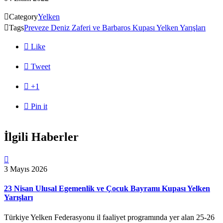

Category
Yelken

Tags
Preveze Deniz Zaferi ve Barbaros Kupası Yelken Yarışları

Like

Tweet

+1

Pin it
İlgili Haberler

3 Mayıs 2026
23 Nisan Ulusal Egemenlik ve Çocuk Bayramı Kupası Yelken
Yarışları
Türkiye Yelken Federasyonu il faaliyet programında yer alan 25-26