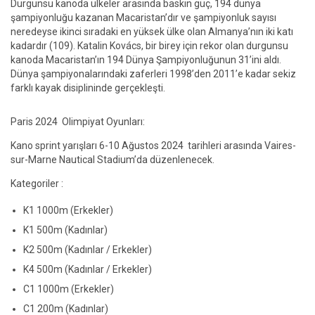
Durgunsu kanoda ülkeler arasında baskın güç, 194 dünya
şampiyonluğu kazanan Macaristan’dır ve şampiyonluk sayısı
neredeyse ikinci sıradaki en yüksek ülke olan Almanya’nın iki katı
kadardır (109). Katalin Kovács, bir birey için rekor olan durgunsu
kanoda Macaristan’ın 194 Dünya Şampiyonluğunun 31’ini aldı.
Dünya şampiyonalarındaki zaferleri 1998’den 2011’e kadar sekiz
farklı kayak disiplininde gerçekleşti.
Paris 2024 Olimpiyat Oyunları:
Kano sprint yarışları 6-10 Ağustos 2024 tarihleri arasında Vaires-
sur-Marne Nautical Stadium’da düzenlenecek.
Kategoriler :
K1 1000m (Erkekler)
K1 500m (Kadınlar)
K2 500m (Kadınlar / Erkekler)
K4 500m (Kadınlar / Erkekler)
C1 1000m (Erkekler)
C1 200m (Kadınlar)