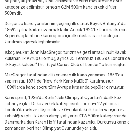
başına yarışmacı sayısına, cinsiyete ve yarış mesafesine göre
kategorize edilmiştir, örneğin C2M 500m kano erkek çiftler
500m’dir.
Durgunsu kano yarışlarının geçmişi ilk olarak Büyük Britanya’ da
1869’a yılına kadar uzanmaktadır. Ancak 1924’te Danimarka’nın
Kopenhag kentinde kano sporu için ilk uluslararası kuruluşun
kurulması gerçekleştirilmiştir.
İskoç avukat John MacGregor, turizm ve gezi amaçlı Inuit Kayak
kullanan ilk Avrupalı olmuş, ayrıca 25 Temmuz 1866’da Londra’da
ilk kayak kulübü “The Royal Canoe Club of London” u kurmuştur.
MacGregor tarafından düzenlenen ilk Kano yarışması 1869’da
yapılmıştır. 1871’de “New York Kano Kulübü” kurulmuştur.
1890’larda kano sporu tüm Avrupa kıtasında popüler olmuştur.
Kano sprint, 1936’da Berlin’deki Olimpiyat Oyunları’nda ilk kez
sahneye çıktı. Dokuz erkek kategorisiyle, bu sayı 12 yıl sonra
Londra’da sekize düşürüldü ve Oyunlardaki ilk kadın yarışına ev
sahipliği yaptı, İlk kadın olimpiyat yarışı K1W 500m kategorisinde
Danimarka’dan Karen Hoff tarafından kazanıldı. Durgunsu kano o
zamandan beri her Olimpiyat Oyununda yer aldı.