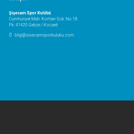
Şişecam Spor Kulübü
Cumhuriyet Mah. Korhan Sok. No:18
Pk: 41420 Gebze / Kocaeli

bilgi@sisecamsporkulubu.com